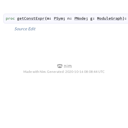
proc
getConstExpr
(
m
:
PSym
;
n
:
PNode
;
g
:
ModuleGraph
)
:
Source
Edit
Made with Nim. Generated: 2020-10-16 08:08:44 UTC