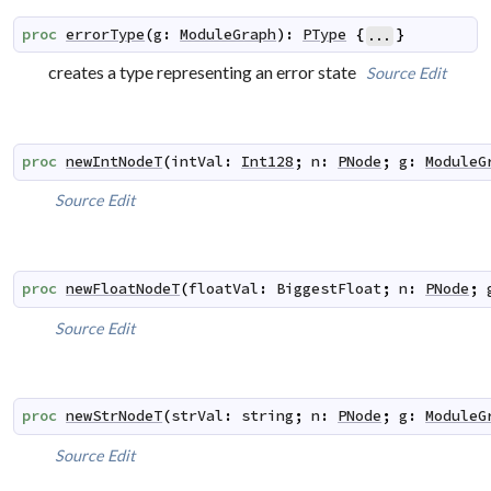
proc
errorType
(
g
:
ModuleGraph
)
:
PType
{
}
...
creates a type representing an error state
Source
Edit
proc
newIntNodeT
(
intVal
:
Int128
;
n
:
PNode
;
g
:
ModuleG
Source
Edit
proc
newFloatNodeT
(
floatVal
:
BiggestFloat
;
n
:
PNode
;
Source
Edit
proc
newStrNodeT
(
strVal
:
string
;
n
:
PNode
;
g
:
ModuleG
Source
Edit