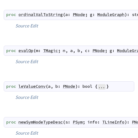
proc
ordinalValToString
(
a
:
PNode
;
g
:
ModuleGraph
)
:
st
Source
Edit
proc
evalOp
(
m
:
TMagic
;
n
,
a
,
b
,
c
:
PNode
;
g
:
ModuleGr
Source
Edit
proc
leValueConv
(
a
,
b
:
PNode
)
:
bool
{
}
...
Source
Edit
proc
newSymNodeTypeDesc
(
s
:
PSym
;
info
:
TLineInfo
)
:
PN
Source
Edit