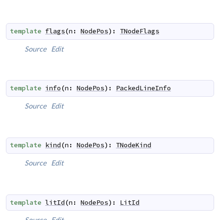
template
flags
(
n
:
NodePos
)
:
TNodeFlags
Source
Edit
template
info
(
n
:
NodePos
)
:
PackedLineInfo
Source
Edit
template
kind
(
n
:
NodePos
)
:
TNodeKind
Source
Edit
template
litId
(
n
:
NodePos
)
:
LitId
Source
Edit