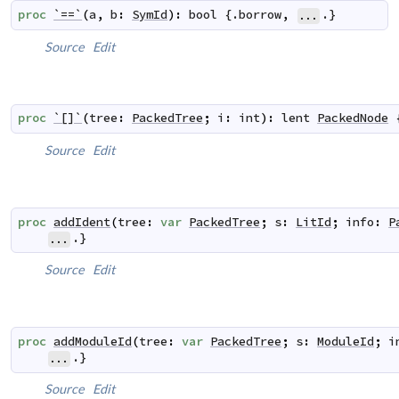
proc
`==`
(
a
,
b
:
SymId
)
:
bool
 {.
borrow
,
.}
...
Source
Edit
proc
`[]`
(
tree
:
PackedTree
;
i
:
int
)
:
lent
PackedNode
 
Source
Edit
proc
addIdent
(
tree
:
var
PackedTree
;
s
:
LitId
;
info
:
P
.}
...
Source
Edit
proc
addModuleId
(
tree
:
var
PackedTree
;
s
:
ModuleId
;
i
.}
...
Source
Edit