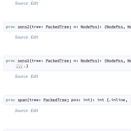
Source
Edit
proc
sons2
(
tree
:
PackedTree
;
n
:
NodePos
)
:
(
NodePos
,
N
Source
Edit
proc
sons3
(
tree
:
PackedTree
;
n
:
NodePos
)
:
(
NodePos
,
N
.}
...
Source
Edit
proc
span
(
tree
:
PackedTree
;
pos
:
int
)
:
int
 {.
inline
,
Source
Edit