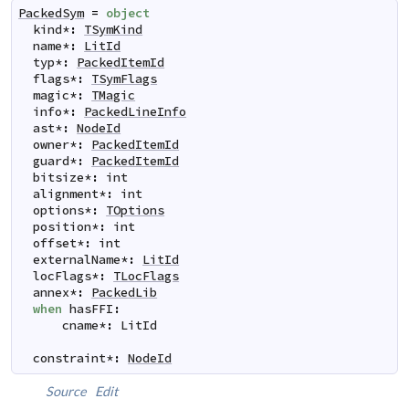
PackedSym
=
object
kind
*
:
TSymKind
name
*
:
LitId
typ
*
:
PackedItemId
flags
*
:
TSymFlags
magic
*
:
TMagic
info
*
:
PackedLineInfo
ast
*
:
NodeId
owner
*
:
PackedItemId
guard
*
:
PackedItemId
bitsize
*
:
int
alignment
*
:
int
options
*
:
TOptions
position
*
:
int
offset
*
:
int
externalName
*
:
LitId
locFlags
*
:
TLocFlags
annex
*
:
PackedLib
when
hasFFI
:
cname
*
:
LitId
constraint
*
:
NodeId
Source
Edit