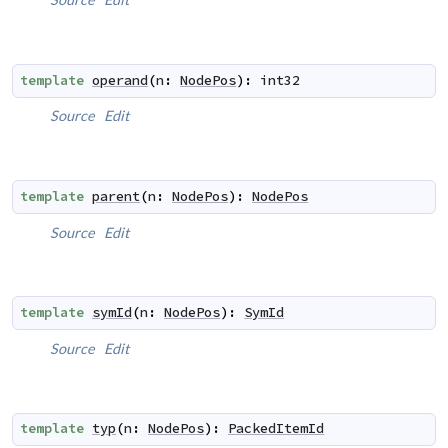
template
operand
(
n
:
NodePos
)
:
int32
Source
Edit
template
parent
(
n
:
NodePos
)
:
NodePos
Source
Edit
template
symId
(
n
:
NodePos
)
:
SymId
Source
Edit
template
typ
(
n
:
NodePos
)
:
PackedItemId