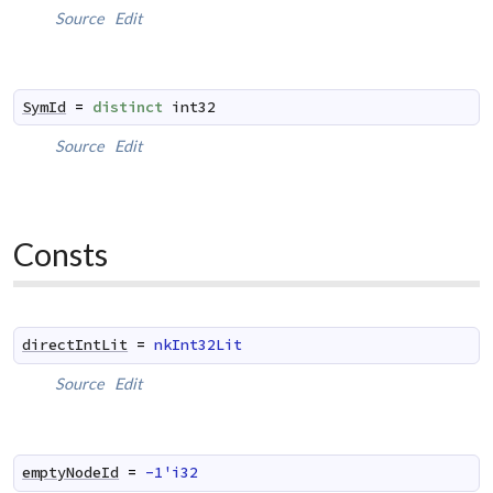
Source
Edit
SymId
=
distinct
int32
Source
Edit
Consts
directIntLit
=
nkInt32Lit
Source
Edit
emptyNodeId
=
-1'i32