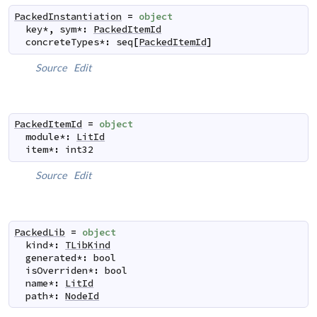
PackedInstantiation
=
object
key
*
,
sym
*
:
PackedItemId
concreteTypes
*
:
seq
[
PackedItemId
]
Source
Edit
PackedItemId
=
object
module
*
:
LitId
item
*
:
int32
Source
Edit
PackedLib
=
object
kind
*
:
TLibKind
generated
*
:
bool
isOverriden
*
:
bool
name
*
:
LitId
path
*
:
NodeId