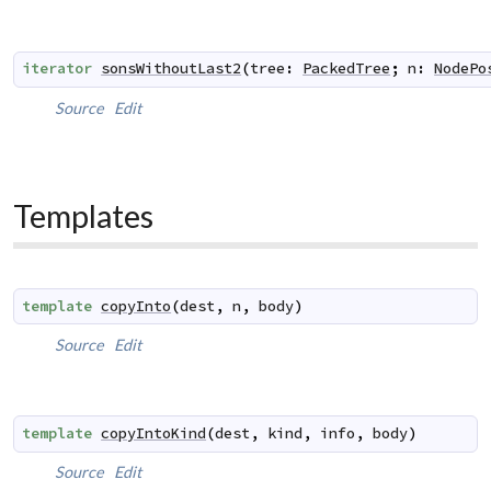
iterator
sonsWithoutLast2
(
tree
:
PackedTree
;
n
:
NodePo
Source
Edit
Templates
template
copyInto
(
dest
,
n
,
body
)
Source
Edit
template
copyIntoKind
(
dest
,
kind
,
info
,
body
)
Source
Edit