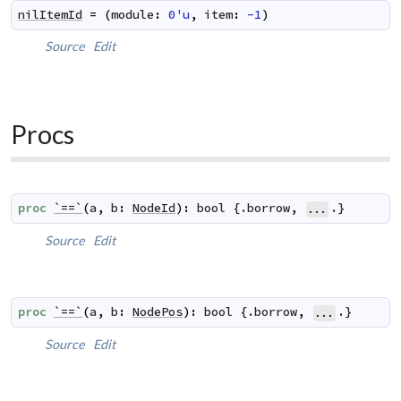
nilItemId
=
(
module
:
0'u
,
item
:
-1
)
Source
Edit
Procs
proc
`==`
(
a
,
b
:
NodeId
)
:
bool
 {.
borrow
,
.}
...
Source
Edit
proc
`==`
(
a
,
b
:
NodePos
)
:
bool
 {.
borrow
,
.}
...
Source
Edit