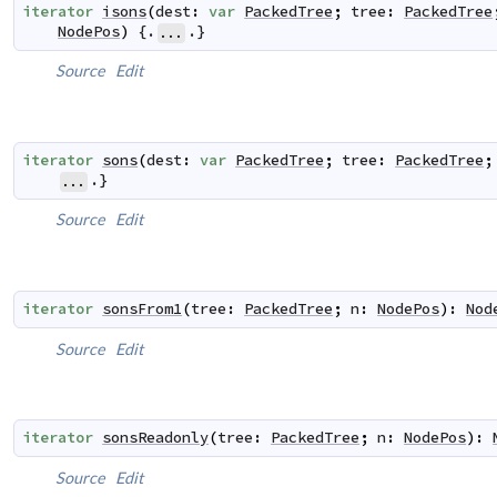
iterator
isons
(
dest
:
var
PackedTree
;
tree
:
PackedTree
NodePos
)
 {.
.}
...
Source
Edit
iterator
sons
(
dest
:
var
PackedTree
;
tree
:
PackedTree
;
.}
...
Source
Edit
iterator
sonsFrom1
(
tree
:
PackedTree
;
n
:
NodePos
)
:
Nod
Source
Edit
iterator
sonsReadonly
(
tree
:
PackedTree
;
n
:
NodePos
)
:
Source
Edit