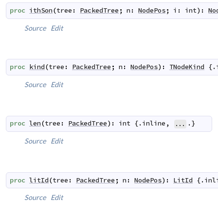
proc
ithSon
(
tree
:
PackedTree
;
n
:
NodePos
;
i
:
int
)
:
No
Source
Edit
proc
kind
(
tree
:
PackedTree
;
n
:
NodePos
)
:
TNodeKind
 {.
Source
Edit
proc
len
(
tree
:
PackedTree
)
:
int
 {.
inline
,
.}
...
Source
Edit
proc
litId
(
tree
:
PackedTree
;
n
:
NodePos
)
:
LitId
 {.
inl
Source
Edit