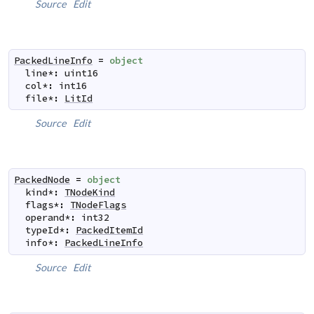
Source
Edit
PackedLineInfo
=
object
line
*
:
uint16
col
*
:
int16
file
*
:
LitId
Source
Edit
PackedNode
=
object
kind
*
:
TNodeKind
flags
*
:
TNodeFlags
operand
*
:
int32
typeId
*
:
PackedItemId
info
*
:
PackedLineInfo
Source
Edit