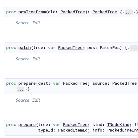
proc
newTreeFrom
(
old
:
PackedTree
)
:
PackedTree
 {.
.
...
Source
Edit
proc
patch
(
tree
:
var
PackedTree
;
pos
:
PatchPos
)
 {.
...
Source
Edit
proc
prepare
(
dest
:
var
PackedTree
;
source
:
PackedTree
.}
...
Source
Edit
proc
prepare
(
tree
:
var
PackedTree
;
kind
:
TNodeKind
;
f
typeId
:
PackedItemId
;
info
:
PackedLineIn