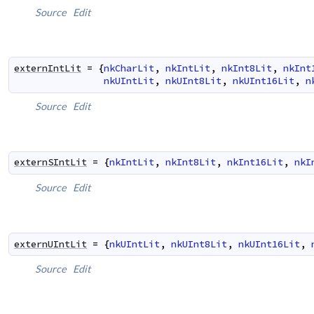
Source
Edit
externIntLit
=
{
nkCharLit
,
nkIntLit
,
nkInt8Lit
,
nkInt
nkUIntLit
,
nkUInt8Lit
,
nkUInt16Lit
,
n
Source
Edit
externSIntLit
=
{
nkIntLit
,
nkInt8Lit
,
nkInt16Lit
,
nkI
Source
Edit
externUIntLit
=
{
nkUIntLit
,
nkUInt8Lit
,
nkUInt16Lit
,
Source
Edit