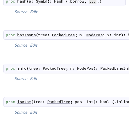
proc
hash
(
a
:
SymId
)
:
Hash
 {.
borrow
,
.}
...
Source
Edit
proc
hasXsons
(
tree
:
PackedTree
;
n
:
NodePos
;
x
:
int
)
:
Source
Edit
proc
info
(
tree
:
PackedTree
;
n
:
NodePos
)
:
PackedLineIn
Source
Edit
proc
isAtom
(
tree
:
PackedTree
;
pos
:
int
)
:
bool
 {.
inlin
Source
Edit