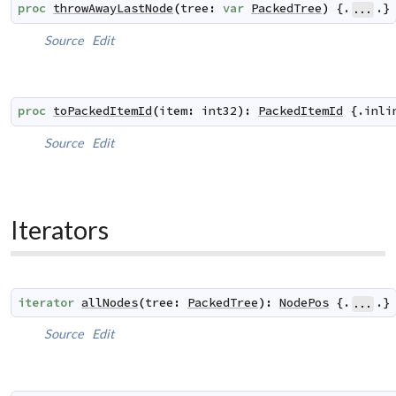
proc
throwAwayLastNode
(
tree
:
var
PackedTree
)
 {.
.}
...
Source
Edit
proc
toPackedItemId
(
item
:
int32
)
:
PackedItemId
 {.
inli
Source
Edit
Iterators
iterator
allNodes
(
tree
:
PackedTree
)
:
NodePos
 {.
.}
...
Source
Edit