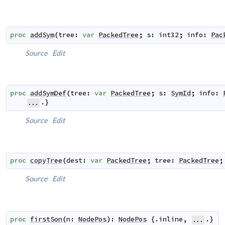
proc
addSym
(
tree
:
var
PackedTree
;
s
:
int32
;
info
:
Pac
Source
Edit
proc
addSymDef
(
tree
:
var
PackedTree
;
s
:
SymId
;
info
:
.}
...
Source
Edit
proc
copyTree
(
dest
:
var
PackedTree
;
tree
:
PackedTree
;
Source
Edit
proc
firstSon
(
n
:
NodePos
)
:
NodePos
 {.
inline
,
.}
...