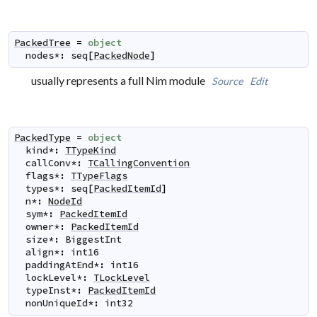
PackedTree
=
object
nodes
*
:
seq
[
PackedNode
]
usually represents a full Nim module
Source
Edit
PackedType
=
object
kind
*
:
TTypeKind
callConv
*
:
TCallingConvention
flags
*
:
TTypeFlags
types
*
:
seq
[
PackedItemId
]
n
*
:
NodeId
sym
*
:
PackedItemId
owner
*
:
PackedItemId
size
*
:
BiggestInt
align
*
:
int16
paddingAtEnd
*
:
int16
lockLevel
*
:
TLockLevel
typeInst
*
:
PackedItemId
nonUniqueId
*
:
int32