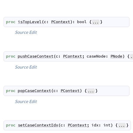
proc
isTopLevel
(
c
:
PContext
)
:
bool
{
}
...
Source
Edit
proc
pushCaseContext
(
c
:
PContext
;
caseNode
:
PNode
)
{
.
Source
Edit
proc
popCaseContext
(
c
:
PContext
)
{
}
...
Source
Edit
proc
setCaseContextIdx
(
c
:
PContext
;
idx
:
int
)
{
}
...