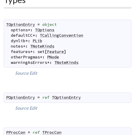
TOptionEntry
=
object
options
*
:
TOptions
defaultCC
*
:
TCallingConvention
dynlib
*
:
PLib
notes
*
:
TNoteKinds
features
*
:
set
[
Feature
]
otherPragmas
*
:
PNode
warningAsErrors
*
:
TNoteKinds
Source
Edit
POptionEntry
=
ref
TOptionEntry
Source
Edit
PProcCon
=
ref
TProcCon