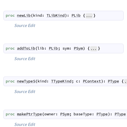
proc
newLib
(
kind
:
TLibKind
)
:
PLib
{
}
...
Source
Edit
proc
addToLib
(
lib
:
PLib
;
sym
:
PSym
)
{
}
...
Source
Edit
proc
newTypeS
(
kind
:
TTypeKind
;
c
:
PContext
)
:
PType
{
.
Source
Edit
proc
makePtrType
(
owner
:
PSym
;
baseType
:
PType
)
:
PType
Source
Edit