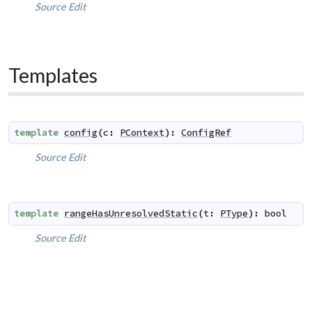
Source
Edit
Templates
template
config
(
c
:
PContext
)
:
ConfigRef
Source
Edit
template
rangeHasUnresolvedStatic
(
t
:
PType
)
:
bool
Source
Edit