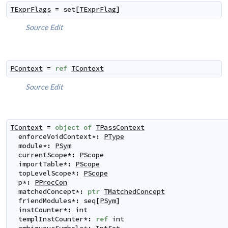
TExprFlags
=
set
[
TExprFlag
]
Source
Edit
PContext
=
ref
TContext
Source
Edit
TContext
=
object
of
TPassContext
enforceVoidContext
*
:
PType
module
*
:
PSym
currentScope
*
:
PScope
importTable
*
:
PScope
topLevelScope
*
:
PScope
p
*
:
PProcCon
matchedConcept
*
:
ptr
TMatchedConcept
friendModules
*
:
seq
[
PSym
]
instCounter
*
:
int
templInstCounter
*
:
ref
int