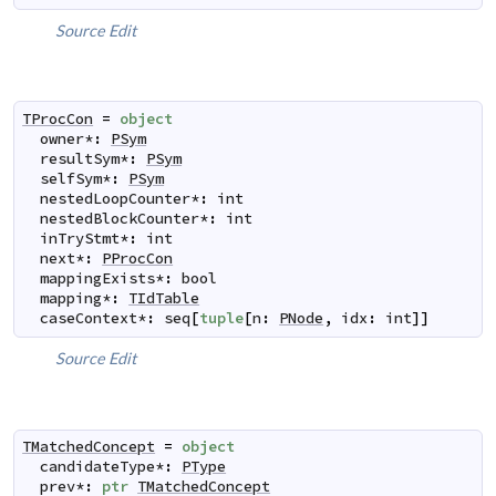
Source
Edit
TProcCon
=
object
owner
*
:
PSym
resultSym
*
:
PSym
selfSym
*
:
PSym
nestedLoopCounter
*
:
int
nestedBlockCounter
*
:
int
inTryStmt
*
:
int
next
*
:
PProcCon
mappingExists
*
:
bool
mapping
*
:
TIdTable
caseContext
*
:
seq
[
tuple
[
n
:
PNode
,
idx
:
int
]
]
Source
Edit
TMatchedConcept
=
object
candidateType
*
:
PType
prev
*
:
ptr
TMatchedConcept