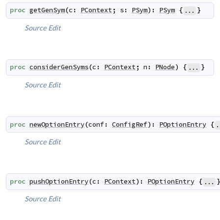
proc
getGenSym
(
c
:
PContext
;
s
:
PSym
)
:
PSym
{
}
...
Source
Edit
proc
considerGenSyms
(
c
:
PContext
;
n
:
PNode
)
{
}
...
Source
Edit
proc
newOptionEntry
(
conf
:
ConfigRef
)
:
POptionEntry
{
.
Source
Edit
proc
pushOptionEntry
(
c
:
PContext
)
:
POptionEntry
{
...
Source
Edit