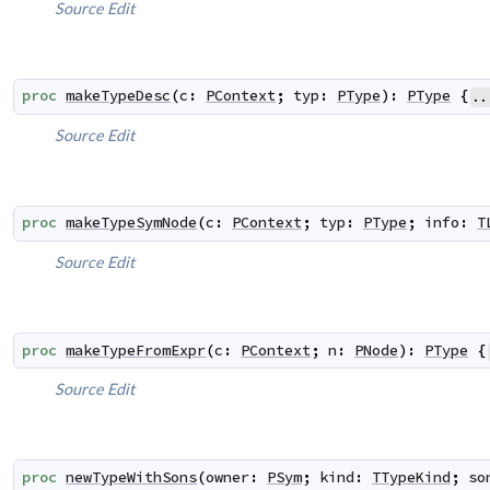
Source
Edit
proc
makeTypeDesc
(
c
:
PContext
;
typ
:
PType
)
:
PType
{
..
Source
Edit
proc
makeTypeSymNode
(
c
:
PContext
;
typ
:
PType
;
info
:
T
Source
Edit
proc
makeTypeFromExpr
(
c
:
PContext
;
n
:
PNode
)
:
PType
{
Source
Edit
proc
newTypeWithSons
(
owner
:
PSym
;
kind
:
TTypeKind
;
so