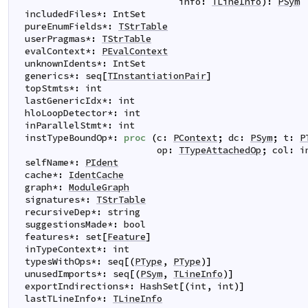
info
:
TLineInfo
)
:
PSym
includedFiles
*
:
IntSet
pureEnumFields
*
:
TStrTable
userPragmas
*
:
TStrTable
evalContext
*
:
PEvalContext
unknownIdents
*
:
IntSet
generics
*
:
seq
[
TInstantiationPair
]
topStmts
*
:
int
lastGenericIdx
*
:
int
hloLoopDetector
*
:
int
inParallelStmt
*
:
int
instTypeBoundOp
*
:
proc
(
c
:
PContext
;
dc
:
PSym
;
t
:
P
op
:
TTypeAttachedOp
;
col
:
i
selfName
*
:
PIdent
cache
*
:
IdentCache
graph
*
:
ModuleGraph
signatures
*
:
TStrTable
recursiveDep
*
:
string
suggestionsMade
*
:
bool
features
*
:
set
[
Feature
]
inTypeContext
*
:
int
typesWithOps
*
:
seq
[
(
PType
,
PType
)
]
unusedImports
*
:
seq
[
(
PSym
,
TLineInfo
)
]
exportIndirections
*
:
HashSet
[
(
int
,
int
)
]
lastTLineInfo
*
:
TLineInfo