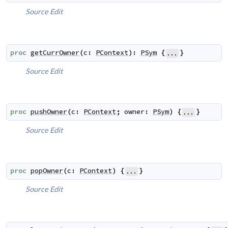
Source
Edit
proc
getCurrOwner
(
c
:
PContext
)
:
PSym
{
}
...
Source
Edit
proc
pushOwner
(
c
:
PContext
;
owner
:
PSym
)
{
}
...
Source
Edit
proc
popOwner
(
c
:
PContext
)
{
}
...
Source
Edit