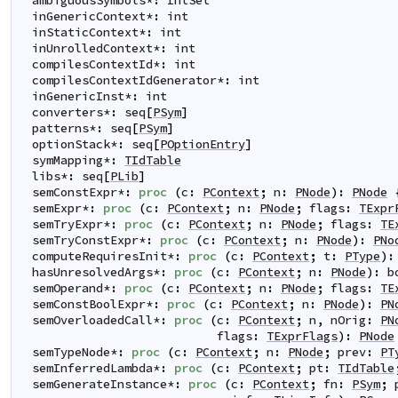
ambiguousSymbols
*
:
IntSet
inGenericContext
*
:
int
inStaticContext
*
:
int
inUnrolledContext
*
:
int
compilesContextId
*
:
int
compilesContextIdGenerator
*
:
int
inGenericInst
*
:
int
converters
*
:
seq
[
PSym
]
patterns
*
:
seq
[
PSym
]
optionStack
*
:
seq
[
POptionEntry
]
symMapping
*
:
TIdTable
libs
*
:
seq
[
PLib
]
semConstExpr
*
:
proc
(
c
:
PContext
;
n
:
PNode
)
:
PNode
semExpr
*
:
proc
(
c
:
PContext
;
n
:
PNode
;
flags
:
TExpr
semTryExpr
*
:
proc
(
c
:
PContext
;
n
:
PNode
;
flags
:
TE
semTryConstExpr
*
:
proc
(
c
:
PContext
;
n
:
PNode
)
:
PNo
computeRequiresInit
*
:
proc
(
c
:
PContext
;
t
:
PType
)
:
hasUnresolvedArgs
*
:
proc
(
c
:
PContext
;
n
:
PNode
)
:
b
semOperand
*
:
proc
(
c
:
PContext
;
n
:
PNode
;
flags
:
TE
semConstBoolExpr
*
:
proc
(
c
:
PContext
;
n
:
PNode
)
:
PN
semOverloadedCall
*
:
proc
(
c
:
PContext
;
n
,
nOrig
:
PN
flags
:
TExprFlags
)
:
PNode
semTypeNode
*
:
proc
(
c
:
PContext
;
n
:
PNode
;
prev
:
PT
semInferredLambda
*
:
proc
(
c
:
PContext
;
pt
:
TIdTable
semGenerateInstance
*
:
proc
(
c
:
PContext
;
fn
:
PSym
;