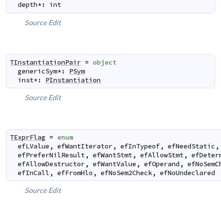
depth
*
:
int
Source
Edit
TInstantiationPair
=
object
genericSym
*
:
PSym
inst
*
:
PInstantiation
Source
Edit
TExprFlag
=
enum
efLValue
,
efWantIterator
,
efInTypeof
,
efNeedStatic
,
efPreferNilResult
,
efWantStmt
,
efAllowStmt
,
efDeter
efAllowDestructor
,
efWantValue
,
efOperand
,
efNoSemC
efInCall
,
efFromHlo
,
efNoSem2Check
,
efNoUndeclared
Source
Edit