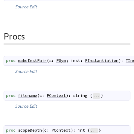
Source
Edit
Procs
proc
makeInstPair
(
s
:
PSym
;
inst
:
PInstantiation
)
:
TIn
Source
Edit
proc
filename
(
c
:
PContext
)
:
string
{
}
...
Source
Edit
proc
scopeDepth
(
c
:
PContext
)
:
int
{
}
...