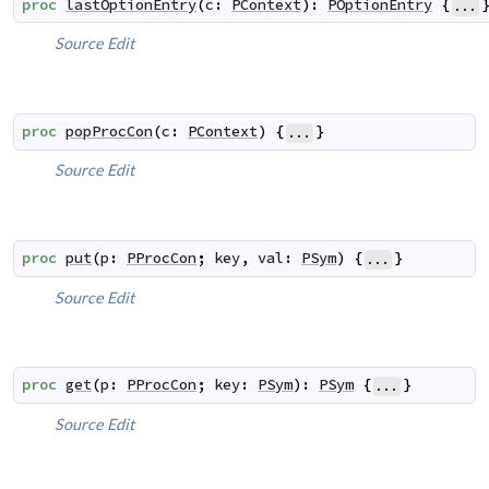
proc
lastOptionEntry
(
c
:
PContext
)
:
POptionEntry
{
...
Source
Edit
proc
popProcCon
(
c
:
PContext
)
{
}
...
Source
Edit
proc
put
(
p
:
PProcCon
;
key
,
val
:
PSym
)
{
}
...
Source
Edit
proc
get
(
p
:
PProcCon
;
key
:
PSym
)
:
PSym
{
}
...
Source
Edit