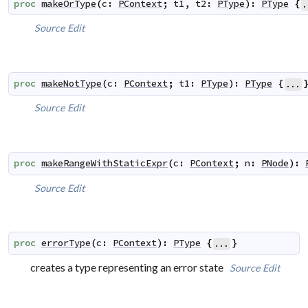
proc
makeOrType
(
c
:
PContext
;
t1
,
t2
:
PType
)
:
PType
{
.
Source
Edit
proc
makeNotType
(
c
:
PContext
;
t1
:
PType
)
:
PType
{
...
Source
Edit
proc
makeRangeWithStaticExpr
(
c
:
PContext
;
n
:
PNode
)
:
Source
Edit
proc
errorType
(
c
:
PContext
)
:
PType
{
}
...
creates a type representing an error state
Source
Edit