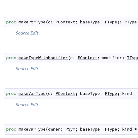
proc
makePtrType
(
c
:
PContext
;
baseType
:
PType
)
:
PType
Source
Edit
proc
makeTypeWithModifier
(
c
:
PContext
;
modifier
:
TTyp
Source
Edit
proc
makeVarType
(
c
:
PContext
;
baseType
:
PType
;
kind
=
Source
Edit
proc
makeVarType
(
owner
:
PSym
;
baseType
:
PType
;
kind
=