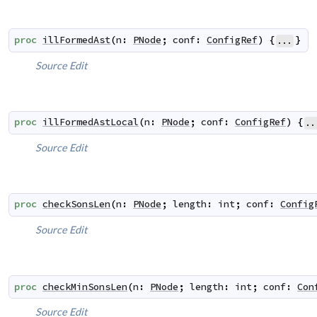
proc
illFormedAst
(
n
:
PNode
;
conf
:
ConfigRef
)
{
}
...
Source
Edit
proc
illFormedAstLocal
(
n
:
PNode
;
conf
:
ConfigRef
)
{
..
Source
Edit
proc
checkSonsLen
(
n
:
PNode
;
length
:
int
;
conf
:
Config
Source
Edit
proc
checkMinSonsLen
(
n
:
PNode
;
length
:
int
;
conf
:
Con
Source
Edit