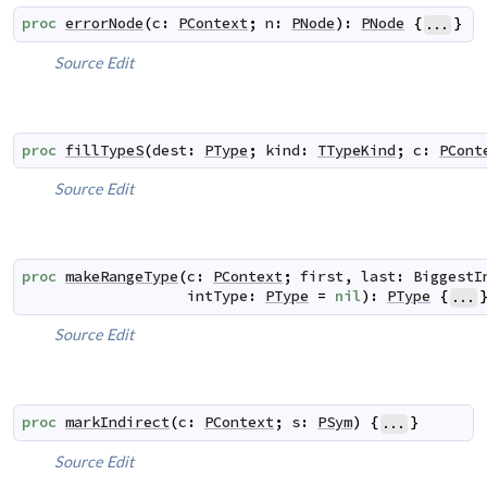
proc
errorNode
(
c
:
PContext
;
n
:
PNode
)
:
PNode
{
}
...
Source
Edit
proc
fillTypeS
(
dest
:
PType
;
kind
:
TTypeKind
;
c
:
PCont
Source
Edit
proc
makeRangeType
(
c
:
PContext
;
first
,
last
:
BiggestI
intType
:
PType
=
nil
)
:
PType
{
...
Source
Edit
proc
markIndirect
(
c
:
PContext
;
s
:
PSym
)
{
}
...
Source
Edit